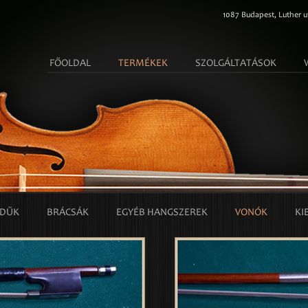
1087 Budapest, Luther ut
FŐOLDAL
TERMÉKEK
SZOLGÁLTATÁSOK
EDŰK
BRÁCSÁK
EGYÉB HANGSZEREK
VONÓK
KI