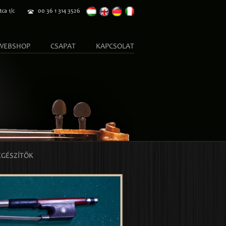
ca 1/c
00 36 1 314 3526
WEBSHOP
CSAPAT
KAPCSOLAT
EGÉSZÍTŐK